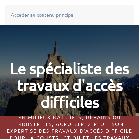
Accéder au contenu principal
Une entreprise
forte et novatrice
AVEC UN DÉVELOPPEMENT ET UN
INVESTISSEMENT CONSTANT DEPUIS SA
CRÉATION EN 1999, LA SOCIÉTÉ SE
POSITIONNE COMME UN PARTENAIRE SOLIDE
AVEC UNE VISION À LONG TERME.