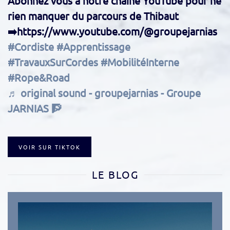
Abonnez vous à notre chaîne YouTube pour ne
rien manquer du parcours de Thibaut
➡️https://www.youtube.com/@groupejarnias
#Cordiste
#Apprentissage
#TravauxSurCordes
#MobilitéInterne
#Rope&Road
♬ original sound - groupejarnias - Groupe
JARNIAS 🧗
VOIR SUR TIKTOK
LE BLOG